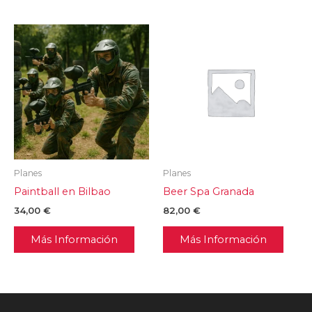
Planes
Planes
Paintball en Bilbao
Beer Spa Granada
34,00
€
82,00
€
Más Información
Más Información