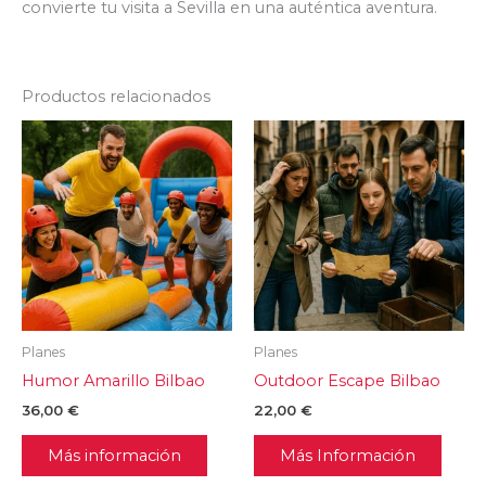
convierte tu visita a Sevilla en una auténtica aventura.
Productos relacionados
Planes
Planes
Humor Amarillo Bilbao
Outdoor Escape Bilbao
36,00
€
22,00
€
Más información
Más Información