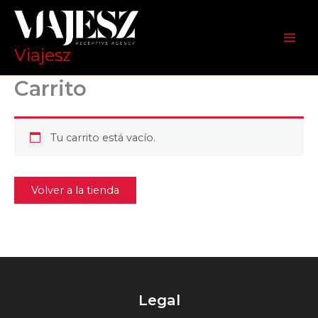
Ir
al
contenido
Viajesz
Carrito
Tu carrito está vacío.
Volver a la tienda
Legal