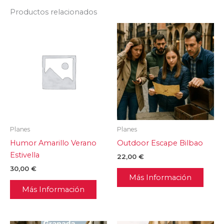
Productos relacionados
Planes
Planes
Humor Amarillo Verano
Outdoor Escape Bilbao
Estivella
22,00
€
30,00
€
Más Información
Más Información