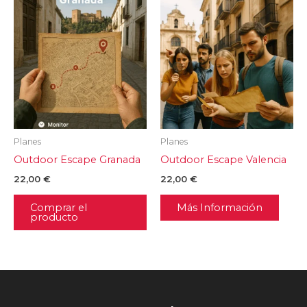
Planes
Planes
Outdoor Escape Granada
Outdoor Escape Valencia
22,00
€
22,00
€
Comprar el
Más Información
producto